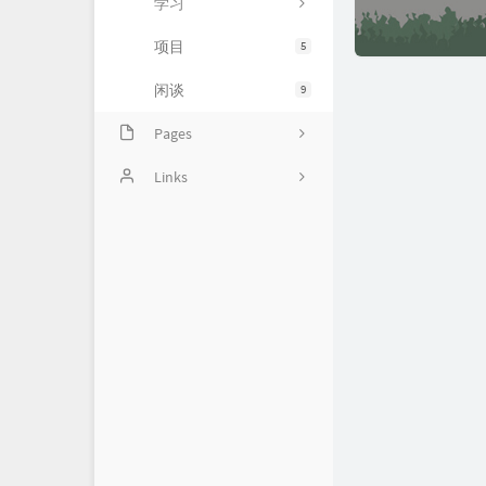
学习
项目
5
闲谈
9
Pages
留言板
Links
关于我
南岛鹋的博客园
归档栏
南岛鹋的CSDN