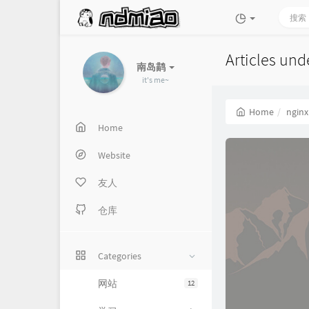
Articles und
南岛鹋
it's me~
Home
nginx
Home
Website
友人
仓库
Categories
网站
12