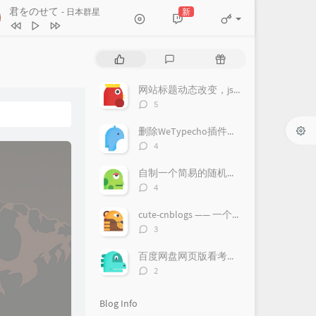
君をのせて
新
- 日本群星
君をのせて
日本群星
P
L
R
カノン
纯音乐
o
a
a
p
t
n
网站标题动态改变，js代码实现
願いが叶う場所Ⅱ
麻枝准
u
e
d
评
5
l
s
o
さくらんぼの実る頃
日本群星
论
a
数：
t
m
删除WeTypecho插件后，控制台选项存在残留
月の猫
菊谷知树
r
c
a
评
4
a
o
r
论
Bittersweet
日本群星
数：
r
m
t
自制一个简易的随机图片API接口
海の見える街
Relaxing Orgel
t
m
i
评
4
i
论
e
c
时光一去不复返
贵族乐团
数：
c
n
l
cute-cnblogs —— 一个好看的博客园魔改主题
龙猫
贵族乐团
l
t
e
评
3
论
e
s
s
愛は花、君はその種子
数：
s
百度网盘网页版看考研视频倍速播放
Relaxing Orgel
Amy's Lullaby II
Mars Lasar
评
2
论
ヒナギク
数：
Blog Info
UAL ARTS / Key Sounds Label (キ
流光
RURUTIA