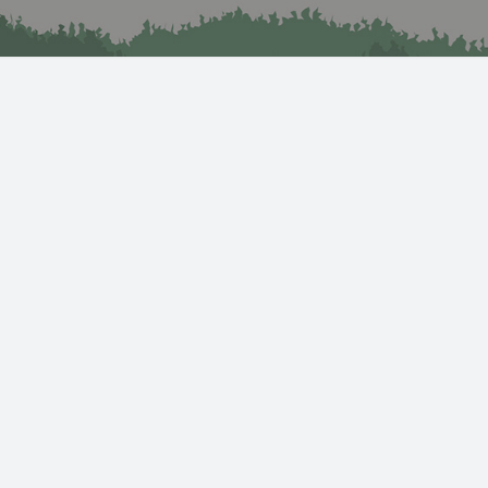
ー
14
15
16
中
17
18
19
20
21
22
23
24
25
26
27