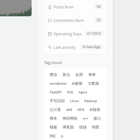
・サウンズ・レーベル)
Posts Num
55
最初から今まで
日本群星
Rein-Ⅰ-Like winds-
阿保刚
Comments Num
52
愛してる Originally Performed By
Operating Days
6 Y 155 D
島美嘉 （オルゴール）
羽根
折户伸治
Orgel Sound J-Pop
旅立ち
オルゴール
Last activity
4 Years Ago
いつも何度でも
オルゴール
Tag cloud
Love so sweet
Relaxing Orgel
爬虫
算法
实用
考研
世界の約束
Relaxing Orgel
wordpress
AI换脸
大数据
你梦中看到的就是你的人生
脑垂体
FastAPI
VUE
nginx
鳥の人
久石让
手写识别
Linux
Hadoop
となりのトトロ
Relaxing Orgel
云计算
IAM
MFA
BI报表
If I were a Bird
Hitomi
脚本
神经网络
c++
接口
さんぽ
久石让
模板
博客园
现场
明星
あの夏へ
Relax α Wave
B站
js