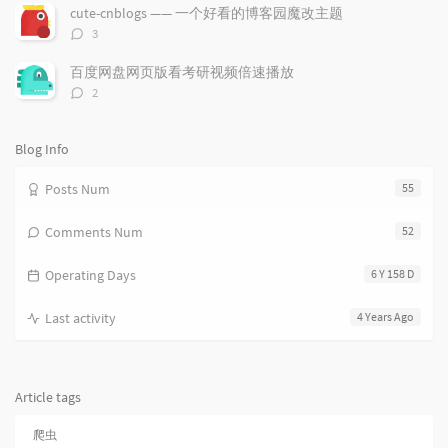
数：
c
n
l
cute-cnblogs —— 一个好看的博客园魔改主题
l
t
e
评
3
e
论
s
s
数：
s
百度网盘网页版看考研视频倍速播放
评
2
论
数：
Blog Info
Posts Num
55
Comments Num
52
Operating Days
6 Y 158 D
Last activity
4 Years Ago
Article tags
爬虫