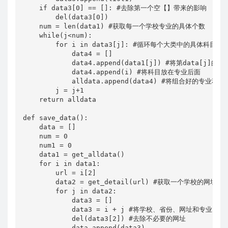
    if data3[0] == []: #去除第一个空【】带来的影响

        del(data3[0])

    num = len(data1) #获取每一个学校专业的具体个数

    while(j<num):

        for i in data3[j]: #循环每个大类中的具体科目
            data4 = []

            data4.append(data1[j]) #将第data[j]的专
            data4.append(i) #将科目放在专业后面

            alldata.append(data4) #将组合好的专业和科
        j = j+1

    return alldata

def save_data():

    data = []

    num = 0

    num1 = 0

    data1 = get_alldata()

    for i in data1:

        url = i[2]

        data2 = get_detail(url) #获取一个学校的网址

        for j in data2:

            data3 = []

            data3 = i + j #将学校、省份、网址和专业、科
            del(data3[2]) #去除不必要的网址

            data.append(data3)
