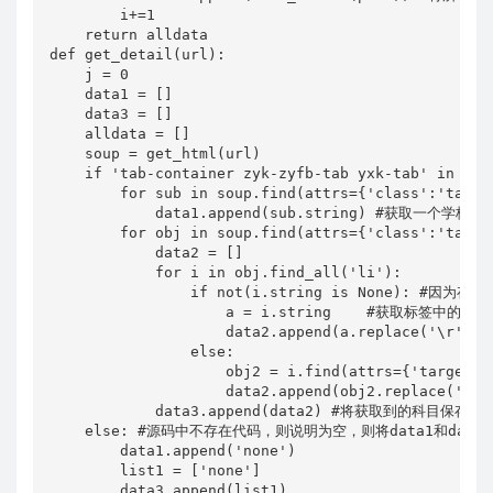
        i+=1

    return alldata

def get_detail(url):

    j = 0

    data1 = []

    data3 = []

    alldata = []

    soup = get_html(url) 

    if 'tab-container zyk-zyfb-tab yxk-t
        for sub in soup.find(attrs={'class':'tab-c
            data1.append(sub.string) #获取一个学
        for obj in soup.find(attrs={'class':'tab-c
            data2 = []

            for i in obj.find_all('li'): 

                if not(i.string is None)
                    a = i.string    #获取标签中的内容 
                    data2.append(a.replace('
                else:

                    obj2 = i.find(attrs={'targe
                    data2.append(obj2.replace('\r'
            data3.append(data2) #将获取到的科目保存到da
    else: #源码中不存在代码，则说明为空，则将data1和data3
        data1.append('none')

        list1 = ['none']

        data3.append(list1)
