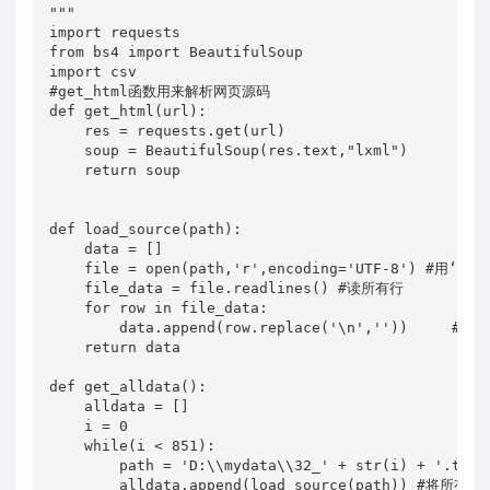
"""

import requests

from bs4 import BeautifulSoup

import csv

#get_html函数用来解析网页源码

def get_html(url):

    res = requests.get(url)

    soup = BeautifulSoup(res.text,"lxml")

    return soup

def load_source(path):

    data = []

    file = open(path,'r',encoding='UTF-8') #用‘U
    file_data = file.readlines() #读所有行

    for row in file_data:

        data.append(row.replace('\n',''))  
    return data

def get_alldata():

    alldata = []

    i = 0

    while(i < 851):

        path = 'D:\\mydata\\32_' + str(i) + '
        alldata.append(load_source(path)