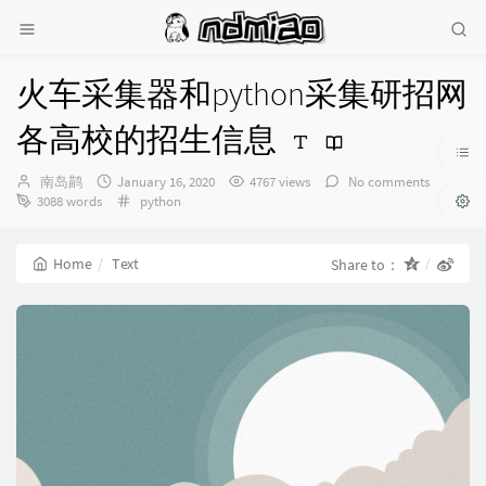
火车采集器和python采集研招网
各高校的招生信息
Author：
发
南岛鹋
January 16, 2020
4767 views
No comments
布
Categories：
3088 words
python
时
间：
Home
Text
Share to：