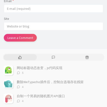
Email
*
Site
Leave a Comment
P
L
R
o
a
a
p
t
n
网站标题动态改变，js代码实现
u
e
d
评
5
l
s
o
论
a
t
m
数：
删除WeTypecho插件后，控制台选项存在残留
r
c
a
评
4
a
o
r
论
r
数：
m
t
自制一个简易的随机图片API接口
t
m
i
评
4
i
e
c
论